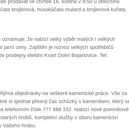
 prodávat ve čtvrtek 16. května v 9:50 u obecního
čata brojlerová, husokáčata mulard a brojlerová kuřata.
e oznamuje, že nabízí velký výběr malých i velkých
 jarní ceny. Zajištěn je rozvoz velkých spotřebičů
iv prodejny elektro Kvart Dolní Bojanovice. Tel:
 přijímá objednávky na veškeré kamenické práce. Vše za
tné si sjednat přesný čas schůzky s kameníkem, který s
 na telefonním čísle 777 888 332. Nabízí nové pomníkové
starých hrobů, kompletní služby v oboru kamenictví
vy Vašeho hrobu.