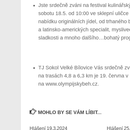
Jste srdečně zváni na festival kulinářs
sobotu 18.5. od 10:00 ve sklepní uličce
nabídku originálních jídel, od trhanéh
a latinsko-amerických specialit, mysliv
sladkosti a mnoho dalšího…bohatý progr
TJ Sokol Velké Bílovice Vás srdečně zv
na trasách 4,8 a 6,3 km je 19. června v
na www.olympijskybeh.cz.
MOHLO BY SE VÁM LÍBIT...
Hlášení 19.3.2024
Hlášení 25