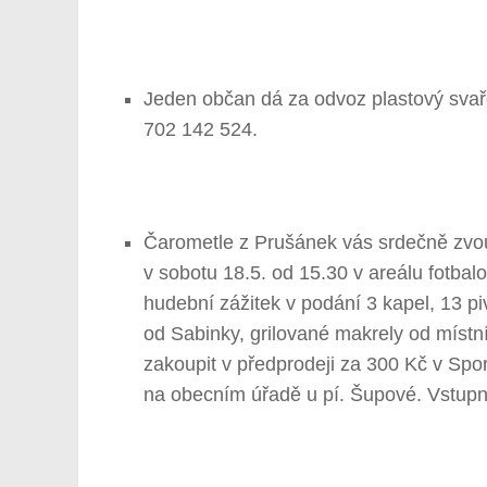
Jeden občan dá za odvoz plastový svař
702 142 524.
Čarometle z Prušánek vás srdečně zvou 
v sobotu 18.5. od 15.30 v areálu fotba
hudební zážitek v podání 3 kapel, 13 p
od Sabinky, grilované makrely od místní
zakoupit v předprodeji za 300 Kč v Spo
na obecním úřadě u pí. Šupové. Vstupn