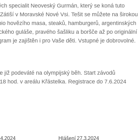
kých specialit Neoveský Gurmán, který se koná tuto
 Zátiší v Moravské Nové Vsi. Tešit se můžete na širokou
o bio hovězího masa, steaků, hamburgerů, argentinských
eckého guláše, pravého šašliku a boršče až po originální
am je zajištěn i pro Vaše děti. Vstupné je dobrovolné.
e již podeváté na olympijský běh. Start závodů
 18 hod. v areálu Křástelka. Registrace do 7.6.2024
.4.2024
Hlášení 27.3.2024