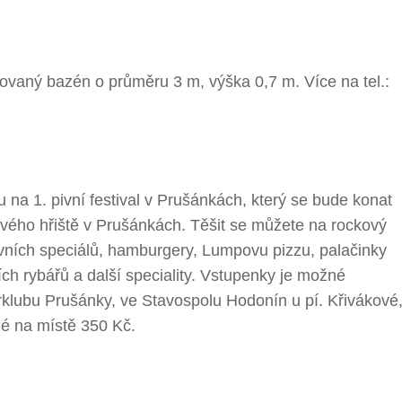
ovaný bazén o průměru 3 m, výška 0,7 m. Více na tel.:
na 1. pivní festival v Prušánkách, který se bude konat
lového hřiště v Prušánkách. Těšit se můžete na rockový
ivních speciálů, hamburgery, Lumpovu pizzu, palačinky
ch rybářů a další speciality. Vstupenky je možné
rklubu Prušánky, ve Stavospolu Hodonín u pí. Křivákové
é na místě 350 Kč.