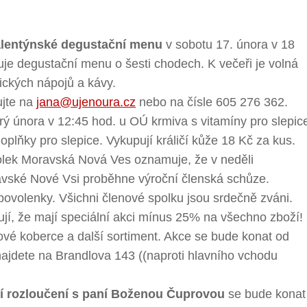
lentýnské degustační menu
v sobotu 17. února v 18
je degustační menu o šesti chodech. K večeři je volná
ckých nápojů a kávy.
ujte na
jana@ujenoura.cz
nebo na čísle 605 276 362.
rý února v 12:45 hod. u OÚ krmiva s vitamíny pro slepic
oplňky pro slepice. Vykupují králičí kůže 18 Kč za kus.
olek Moravská Nová Ves oznamuje, že v neděli
avské Nové Vsi proběhne výroční členská schůze.
ovolenky. Všichni členové spolku jsou srdečně zváni.
í, že mají speciální akci mínus 25% na všechno zboží!
sové koberce a další sortiment. Akce se bude konat od
najdete na Brandlova 143 ((naproti hlavního vchodu
í rozloučení s paní Boženou Čuprovou
se bude konat