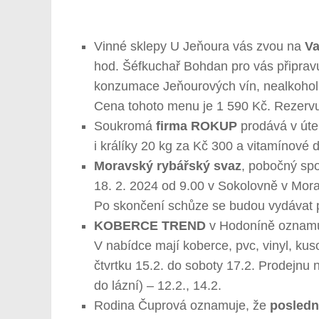
Vinné sklepy U Jeňoura vás zvou na
Va
hod. Šéfkuchař Bohdan pro vás připravu
konzumace Jeňourových vín, nealkoholi
Cena tohoto menu je 1 590 Kč. Rezerv
Soukromá
firma ROKUP
prodává v úte
i králíky 20 kg za Kč 300 a vitamínové d
Moravský rybářský svaz
, pobočný sp
18. 2. 2024 od 9.00 v Sokolovně v Mor
Po skončení schůze se budou vydávat p
KOBERCE TREND
v Hodoníně oznamuj
V nabídce mají koberce, pvc, vinyl, ku
čtvrtku 15.2. do soboty 17.2. Prodejnu 
do lázní) – 12.2., 14.2.
Rodina Čuprová oznamuje, že
posledn