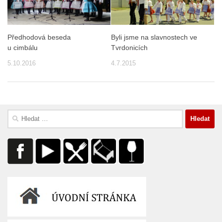
Předhodová beseda
Byli jsme na slavnostech ve
u cimbálu
Tvrdonicích
5.10.2016
4.7.2015
Vyhledávání