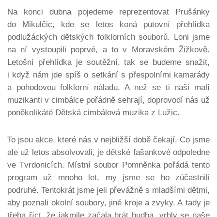
Na konci dubna pojedeme reprezentovat Prušánky
do Mikulčic, kde se letos koná putovní přehlídka
podlužáckých dětských folklorních souborů. Loni jsme
na ní vystoupili poprvé, a to v Moravském Žižkově.
Letošní přehlídka je soutěžní, tak se budeme snažit,
i když nám jde spíš o setkání s přespolními kamarády
a pohodovou folklorní náladu. A než se ti naši malí
muzikanti v cimbálce pořádně sehrají, doprovodí nás už
poněkolikáté Dětská cimbálová muzika z Lužic.
To jsou akce, které nás v nejbližší době čekají. Co jsme
ale už letos absolvovali, je dětské fašankové odpoledne
ve Tvrdonicích. Místní soubor Pomněnka pořádá tento
program už mnoho let, my jsme se ho zúčastnili
podruhé. Tentokrát jsme jeli převážně s mladšími dětmi,
aby poznali okolní soubory, jiné kroje a zvyky. A tady je
třeba říct, že jakmile začala hrát hudba, vrhly se naše