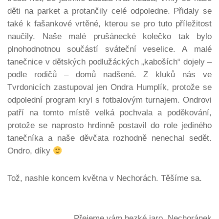
děti na parket a protančily celé odpoledne. Přidaly se
také k fašankové vrtěné, kterou se pro tuto příležitost
naučily. Naše malé prušánecké kolečko tak bylo
plnohodnotnou součástí sváteční veselice. A malé
tanečnice v dětských podlužáckých „kaboších“ dojely –
podle rodičů – domů nadšené. Z kluků nás ve
Tvrdonicích zastupoval jen Ondra Humplík, protože se
odpolední program kryl s fotbalovým turnajem. Ondrovi
patří na tomto místě velká pochvala a poděkování,
protože se naprosto hrdinně postavil do role jediného
tanečníka a naše děvčata rozhodně nenechal sedět.
Ondro, díky
Tož, nashle koncem května v Nechorách. Těšíme sa.
Přejeme vám hezké jaro, Nechoránek