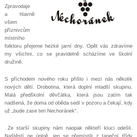
Zpravodaje
a hlavně
všem
příznivcům
místního
folkloru přejeme hezké jarní dny. Opět vás zdravíme
my všichni, co se pravidelně scházíme ve školní
družině.
S příchodem nového roku přišlo i mezi nás několik
nových dětí. Drobotina, která doplní mladší skupinu.
Malá předškolní děvčátka, která jsou zatím tak
nadšená, že doma od oběda sedí v pozoru a čekají, kdy
už „bude zase ten Nechoránek“.
Ze starší skupiny nám naopak někteří kluci odešli.
Naštěstí ne úplně, jen se přemístili z taneční třídy