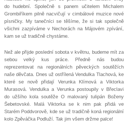
do hudební. Společně s panem učitelem Michalem
Grombiříkem pilně nacvičují v cimbálové muzice nové
písničky. My tanečníci se těšíme, že si tak společně
všichni zazpíváme v Nechorách na Májovém zpívání,
kam se už tradičně chystáme.
Než ale přijde poslední sobota v květnu, budeme mít za
sebou velký kus práce. Předně nás budou
reprezentovat na regionálních pěveckých soutěžích
naše děvčata. Dnes už ostřílená Vendulka Tlachová, ke
které se nově přidají Verunka Klímová a Viktorka
Murasová. Vendulka a Verunka postoupily v Břeclavi
do užšího kola soutěže O malovaný tulipán Boženy
Šebetovské. Malá Viktorka se k nim pak přidá ve
Starém Poddvorově, kde se už tradičně koná regionální
kolo Zpěváčka Podluží. Tak jim všem držme palce!