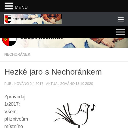
MENU
Skip to content
NECHORÁNEK
Hezké jaro s Nechoránkem
PUBLIKOVÁNO
9.4.2017
· AKTUALIZOVÁNO
13.10.2020
Zpravodaj
1/2017:
Všem
příznivcům
místního