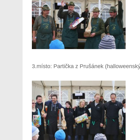
3.místo: Partička z Prušánek (halloweenský