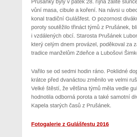
Prušánky byly v pátek 28. října zalité slu
vůní masa, cibule a koření. Na návsi u obe
konal tradiční Gulášfest. O pozornost divák
poroty soutěžilo třináct týmů z Prušánek, bl
i vzdálených obcí. Starosta Prušánek Lubo
který celým dnem provázel, poděkoval za z
tradice manželům Zdeňce a Lubošovi Šim
Vařilo se od sedmi hodin ráno. Poklidné d
krátce před dvanáctou změnilo ve velmi ruš
Velké štěstí, že většina týmů měla vedle gu
hodnotila odborná porota a také samotní div
Kapela starých časů z Prušánek.
Fotogalerie z Gulášfestu 2016