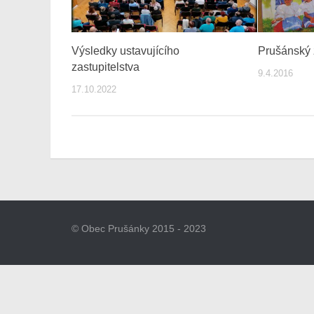
Výsledky ustavujícího
Prušánský 
zastupitelstva
9.4.2016
17.10.2022
© Obec Prušánky 2015 - 2023