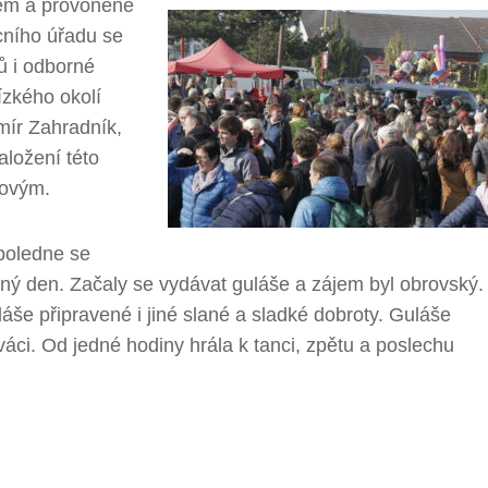
ncem a provoněné
cního úřadu se
ů i odborné
ízkého okolí
mír Zahradník,
aložení této
kovým.
opoledne se
ný den. Začaly se vydávat guláše a zájem byl obrovský.
láše připravené i jiné slané a sladké dobroty. Guláše
áci. Od jedné hodiny hrála k tanci, zpětu a poslechu