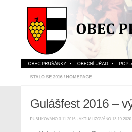
Skip to content
OBEC PRUŠÁNKY
OBECNÍ ÚŘAD
POPL
STALO SE 2016
/
HOMEPAGE
Gulášfest 2016 – vý
PUBLIKOVÁNO
3.11.2016
· AKTUALIZOVÁNO
13.10.2020