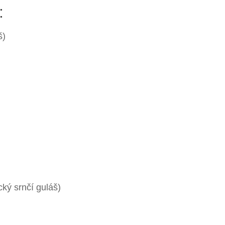
:
š)
cký srnčí guláš)