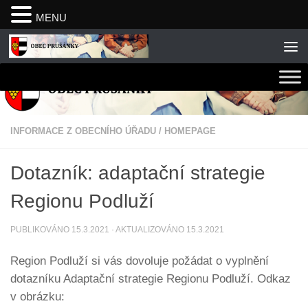
MENU
Skip to content
INFORMACE Z OBECNÍHO ÚŘADU
/
HOMEPAGE
Dotazník: adaptační strategie
Regionu Podluží
PUBLIKOVÁNO
15.3.2021
· AKTUALIZOVÁNO
15.3.2021
Region Podluží si vás dovoluje požádat o vyplnění
dotazníku Adaptační strategie Regionu Podluží. Odkaz
v obrázku: