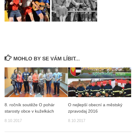
MOHLO BY SE VÁM LÍBIT...
8. ročník soutěže O pohár
O nejlepší obecní a městský
starosty obce v kuželkách
zpravodaj 2016
8.10.2017
8.10.2017