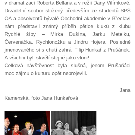
v dramatizaci Roberta Bellana a v režii Dany Vilímkové.
Divadelní soubor složený především ze studentů SPŠ
OA a absolventů bývalé Obchodní akademie v Břeclavi
nám představil známý příběh pětice kluků z klubu
Rychlé šípy – Mirka Dušína, Jarku Metelku,
Červenáčka, Rychlonožku a Jindru Hojera. Posledně
jmenovaného si s chutí zahrál Filip Hunkař z Prušánek.
A všichni byli skvělí stejně jako vloni!
Celková návštěvnost byla slušná, jenom Prušaňáci
moc zájmu o kulturu opět neprojevili.
Jana
Kamenská, foto Jana Hunkařová