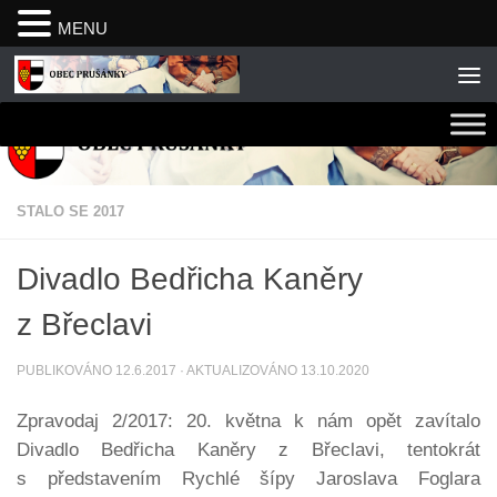
MENU
Skip to content
STALO SE 2017
Divadlo Bedřicha Kaněry
z Břeclavi
PUBLIKOVÁNO
12.6.2017
· AKTUALIZOVÁNO
13.10.2020
Zpravodaj 2/2017: 20. května k nám opět zavítalo
Divadlo Bedřicha Kaněry z Břeclavi, tentokrát
s představením Rychlé šípy Jaroslava Foglara