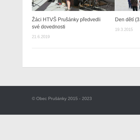
Žáci HTVŠ Prušánky předvedli
Den dětí (3
své dovednosti
19.3.2015
21.6.2019
© Obec Prušánky 2015 - 2023