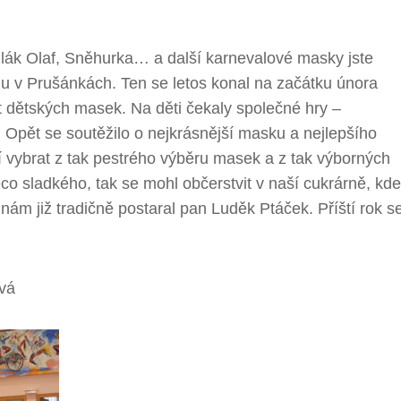
lák Olaf, Sněhurka… a další karnevalové masky jste
lu v Prušánkách. Ten se letos konal na začátku února
t dětských masek. Na děti čekaly společné hry –
. Opět se soutěžilo o nejkrásnější masku a nejlepšího
ší vybrat z tak pestrého výběru masek a z tak výborných
o sladkého, tak se mohl občerstvit v naší cukrárně, kde
nám již tradičně postaral pan Luděk Ptáček. Příští rok s
ová