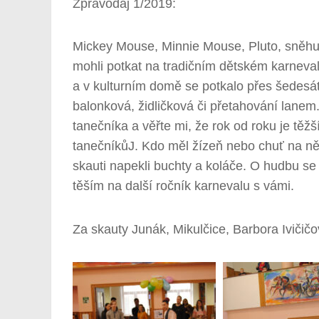
Zpravodaj 1/2019:
Mickey Mouse, Minnie Mouse, Pluto, sněhu
mohli potkat na tradičním dětském karneva
a v kulturním domě se potkalo přes šedesá
balonková, židličková či přetahování lanem
tanečníka a věřte mi, že rok od roku je těž
tanečníkůJ. Kdo měl žízeň nebo chuť na něc
skauti napekli buchty a koláče. O hudbu se 
těším na další ročník karnevalu s vámi.
Za skauty Junák, Mikulčice, Barbora Ivičič