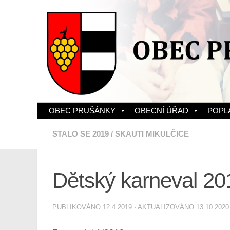
Skip to content
OBEC PRUŠÁNKY
OBECNÍ ÚŘAD
POPL
STALO SE 2019
/
SKAUTI MIKULČICE
Dětský karneval 20
PUBLIKOVÁNO
12.4.2019
· AKTUALIZOVÁNO
13.10.2020