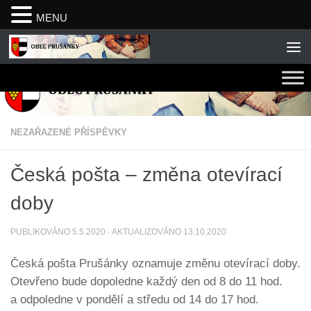
MENU
Skip to content
NEZAŘAZENÉ PŘÍSPĚVKY
Česká pošta – změna otevírací
doby
PUBLIKOVÁNO
5.5.2020
· AKTUALIZOVÁNO
13.10.2020
Česká pošta Prušánky oznamuje změnu otevírací doby.
Otevřeno bude dopoledne každý den od 8 do 11 hod.
a odpoledne v pondělí a středu od 14 do 17 hod.