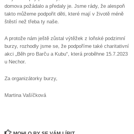
domova požádalo a předaly je. Jsme rády, že alespoň
takto můžeme podpořit děti, které mají v životě méně
štěstí než třeba ty naše.
A protože nám ještě zůstal výtěžek z loňské podzimní
burzy, rozhodly jsme se, že podpoříme také charitativní
akci „Běh pro Barču a Kubu“, která proběhne 15.7.2023
u Nechor.
Za organizátorky burzy,
Martina Vašíčková
MOHLO BY SE VÁM LÍBIT...