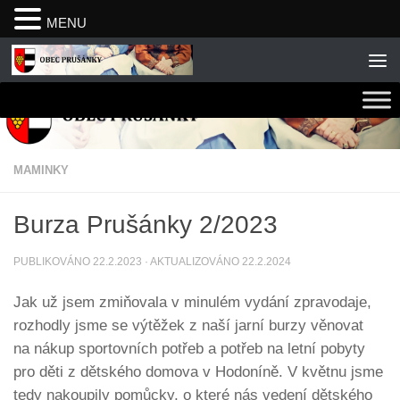
MENU
Skip to content
MAMINKY
Burza Prušánky 2/2023
PUBLIKOVÁNO
22.2.2023
· AKTUALIZOVÁNO
22.2.2024
Jak už jsem zmiňovala v minulém vydání zpravodaje,
rozhodly jsme se výtěžek z naší jarní burzy věnovat
na nákup sportovních potřeb a potřeb na letní pobyty
pro děti z dětského domova v Hodoníně. V květnu jsme
tedy nakoupily pomůcky, o které nás vedení dětského