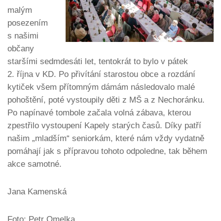
malým
posezením
s našimi
občany
staršími sedmdesáti let, tentokrát to bylo v pátek
2. října v KD. Po přivítání starostou obce a rozdání
kytiček všem přítomným dámám následovalo malé
pohoštění, poté vystoupily děti z MŠ a z Nechoránku.
Po napínavé tombole začala volná zábava, kterou
zpestřilo vystoupení Kapely starých časů. Díky patří
našim „mladším“ seniorkám, které nám vždy vydatně
pomáhají jak s přípravou tohoto odpoledne, tak během
akce samotné.
Jana Kamenská
Foto: Petr Omelka