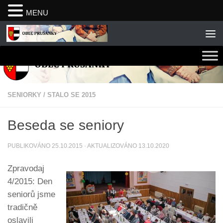
MENU
Skip to content
SENIORKY
/
STALO SE 2015
Beseda se seniory
PUBLIKOVÁNO
25.10.2015
· AKTUALIZOVÁNO
13.10.2020
Zpravodaj
4/2015: Den
seniorů jsme
tradičně
oslavili