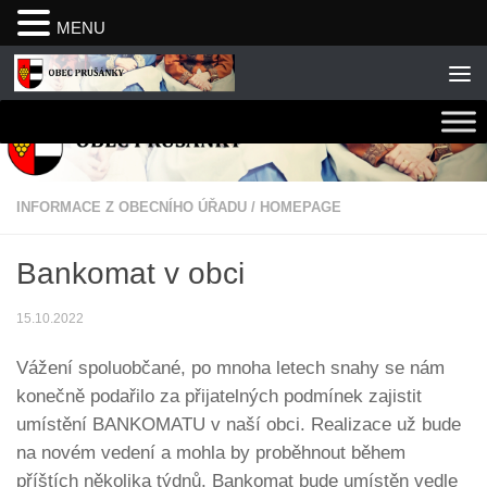
MENU
Skip to content
INFORMACE Z OBECNÍHO ÚŘADU
/
HOMEPAGE
Bankomat v obci
15.10.2022
Vážení spoluobčané, po mnoha letech snahy se nám
konečně podařilo za přijatelných podmínek zajistit
umístění BANKOMATU v naší obci. Realizace už bude
na novém vedení a mohla by proběhnout během
příštích několika týdnů. Bankomat bude umístěn vedle