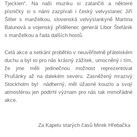
Tjeckien“. Na naši muziku si zatančili a některé
písničky si s námi zazpívali i český velvyslanec Jiří
Šitler s manželkou, slovenská velvyslankyně Martina
Balunová a vojenský přidělenec generál Libor Štefánik
s manželkou a řada dalších hostů.
Celá akce a setkání proběhlo v neuvěřitelně přátelském
duchu a byl to pro nás krásný zážitek, umocněný i tím,
že jme měli jedinečnou možnost reprezentovat
Prušánky až na dalekém severu. Zasněžený mrazivý
Stockholm byl nádherný, měl úžasné kouzlo a svojí
atmosférou jen podtrhl význam pro nás tak mimořádné
akce.
Za Kapelu starých časů Mirek Hřebačka