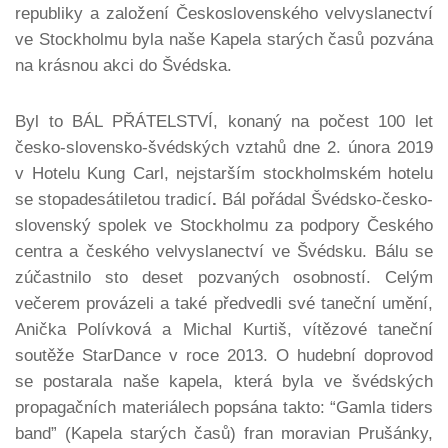
republiky a založení Československého velvyslanectví
ve Stockholmu byla naše Kapela starých časů pozvána
na krásnou akci do Švédska.
Byl to BÁL PŘÁTELSTVÍ, konaný na počest 100 let
česko-slovensko-švédských vztahů dne 2. února 2019
v Hotelu Kung Carl, nejstarším stockholmském hotelu
se stopadesátiletou tradicí
.
Bál pořádal Švédsko-česko-
slovenský spolek ve Stockholmu za podpory Českého
centra a českého velvyslanectví ve Švédsku. Bálu se
zúčastnilo sto deset pozvaných osobností. Celým
večerem provázeli a také předvedli své taneční umění,
Anička Polívková a Michal Kurtiš, vítězové taneční
soutěže StarDance v roce 2013. O hudební doprovod
se postarala naše kapela, která byla ve švédských
propagačních materiálech popsána takto: “Gamla tiders
band” (Kapela starých časů) fran moravian Prušánky,