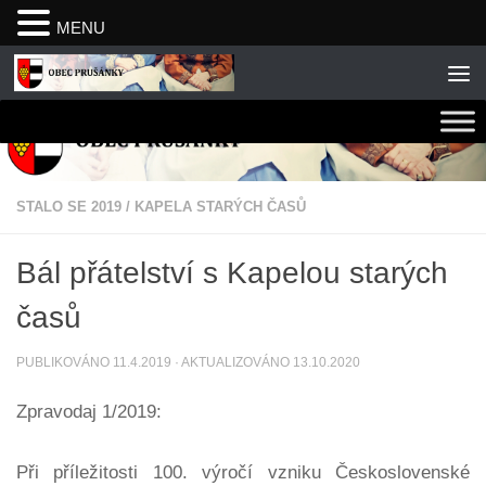
MENU
Skip to content
STALO SE 2019
/
KAPELA STARÝCH ČASŮ
Bál přátelství s Kapelou starých
časů
PUBLIKOVÁNO
11.4.2019
· AKTUALIZOVÁNO
13.10.2020
Zpravodaj 1/2019:
Při příležitosti 100. výročí vzniku Československé