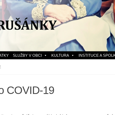
ATKY
SLUŽBY V OBCI
KULTURA
INSTITUCE A SPOL
E
 o COVID-19