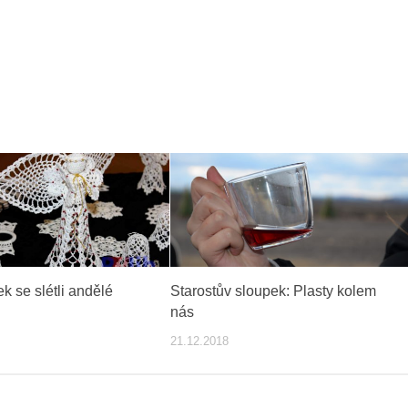
k se slétli andělé
Starostův sloupek: Plasty kolem
nás
21.12.2018