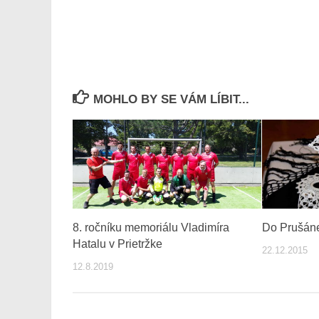
MOHLO BY SE VÁM LÍBIT...
8. ročníku memoriálu Vladimíra
Do Prušáne
Hatalu v Prietržke
22.12.2015
12.8.2019