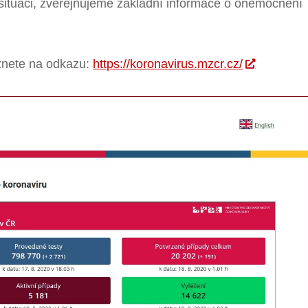
situaci, zveřejňujeme základní informace o onemocnění
znete na odkazu:
https://koronavirus.mzcr.cz/