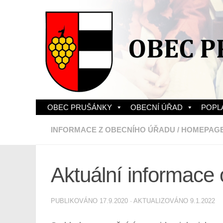
Skip to content
OBEC PRUŠÁNKY
OBECNÍ ÚŘAD
POPL
INFORMACE Z OBECNÍHO ÚŘADU
/
HOMEPAG
Aktuální informace
PUBLIKOVÁNO
17.9.2020
· AKTUALIZOVÁNO
9.1.2022