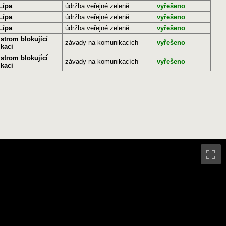
Lípa
údržba veřejné zeleně
vyřešeno
Lípa
údržba veřejné zeleně
vyřešeno
Lípa
údržba veřejné zeleně
vyřešeno
strom blokující
závady na komunikacích
vyřešeno
kaci
strom blokující
závady na komunikacích
vyřešeno
kaci
Mapa závad, Jan Kalina (
honza889@gmail.com
) (
OpenData
)