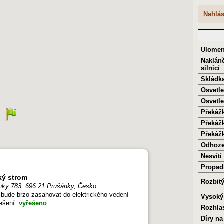
Nahlás
Ulomen
Nakláně
silnicí
Skládka
Osvetl
Osvetl
Překáž
Překáž
Překáž
Odhoze
Nesvítí
Propad
ký strom
Rozbitý
nky 783, 696 21 Prušánky, Česko
bude brzo zasahovat do elektrického vedení
Vysoký
řešení:
vyřešeno
Rozhla
Díry n