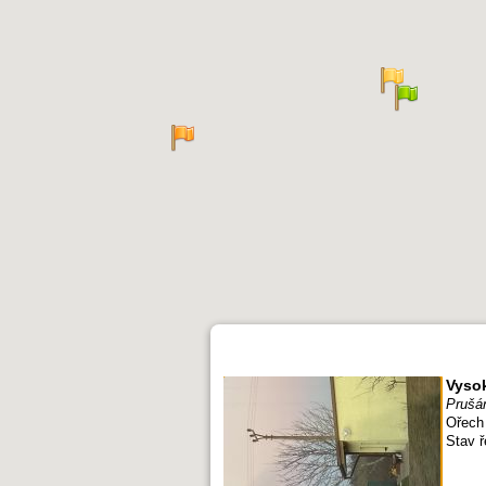
Vyso
Prušá
Ořech 
Stav 