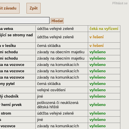
Přihlásit se
it závadu
Zpět
a vetva
údržba veřejné zeleně
čeká na vyřízení
jící se stromy nad
údržba veřejné zeleně
v řešení
 v lesíku
černá skládka
v řešení
eni schodu
závady na obecním majetku
vyřešeno
eni schodu
závady na obecním majetku
vyřešeno
ka na vozovce
závady na komunikacích
vyřešeno
ka na vozovce
závady na komunikacích
vyřešeno
ka na vozovce
závady na komunikacích
vyřešeno
ny pytel
černá skládka
vyřešeno
veřejné osvětlení
vyřešeno
lý chodník
jiné
vyřešeno
poškozená či neuklizená
 herní prvek
vyřešeno
dětská hřiště
 strom
údržba veřejné zeleně
vyřešeno
s
jiné
vyřešeno
a vozovce
závady na komunikacích
vyřešeno